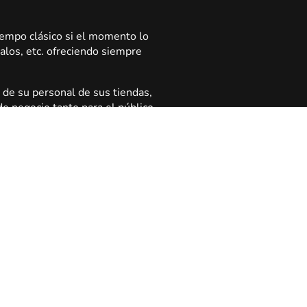
iempo clásico si el momento lo
galos, etc. ofreciendo siempre
 de su personal de sus tiendas,
e negocio tanto para el público
ido.