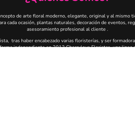
ncepto de arte floral moderno, elegante, original y al mismo t
ara cada ocasión, plantas naturales, decoración de eventos, re
asesoramiento profesional al cliente .
ta, tras haber encabezado varias floristerías, y ser formadora
forma independiente en 2012 Cherrylove Floristas, una linea d
dicional como el que se seinte diferente, original, incluso atrev