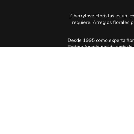
Cherrylove Floristas es un co
requiere. Arreglos florales p
Desde 1995 como experta floris
Fatima Agenjo decide abrir de 
tra